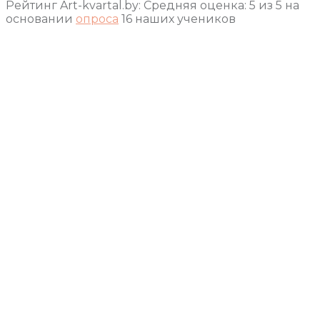
Рейтинг Art-kvartal.by:
Средняя оценка:
5
из
5
на
основании
опроса
16
наших учеников