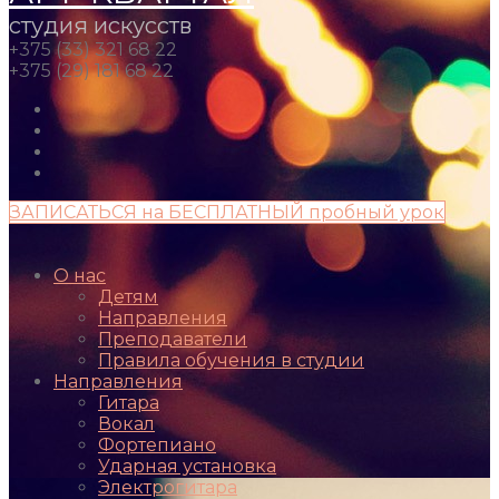
студия искусств
+375 (33) 321 68 22
+375 (29) 181 68 22
ЗАПИСАТЬСЯ на БЕСПЛАТНЫЙ пробный урок
О нас
Детям
Направления
Преподаватели
Правила обучения в студии
Направления
Гитара
Вокал
Фортепиано
Ударная установка
Электрогитара