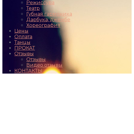
Режиссура
Театр
Губная гармоника
Дарбука, джембе
Хореография
Цены
Оплата
Танцы
ПРОКАТ
Отзывы
Отзывы
Видео отзывы
КОНТАКТЫ