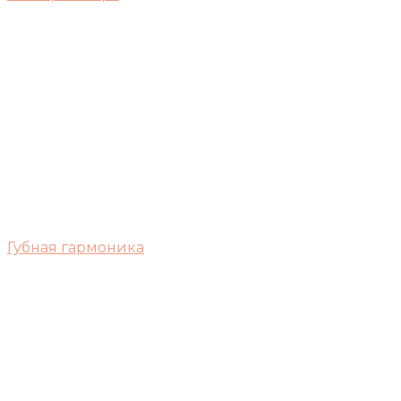
Губная гармоника