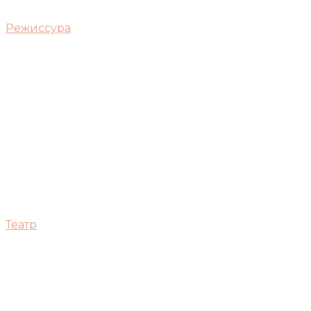
Режиссура
Театр