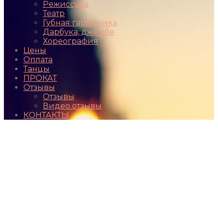
Режиссура
Театр
Губная гармоника
Дарбука, джембе
Хореография
Цены
Оплата
Танцы
ПРОКАТ
Отзывы
Отзывы
Видео отзывы
КОНТАКТЫ