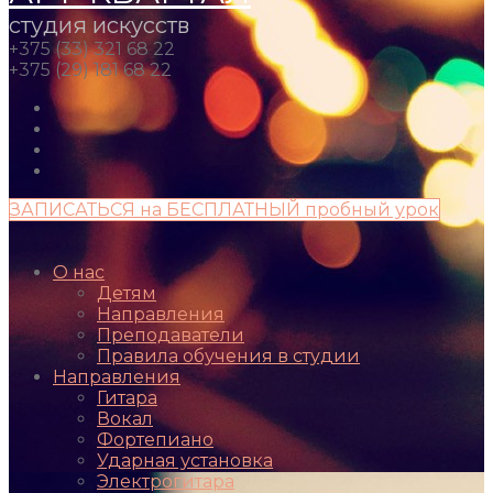
студия искусств
+375 (33) 321 68 22
+375 (29) 181 68 22
ЗАПИСАТЬСЯ на БЕСПЛАТНЫЙ пробный урок
О нас
Детям
Направления
Преподаватели
Правила обучения в студии
Направления
Гитара
Вокал
Фортепиано
Ударная установка
Электрогитара