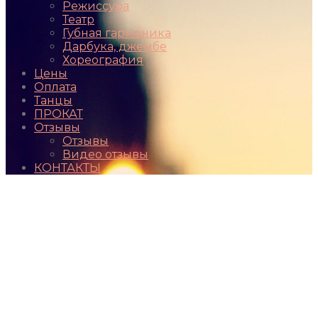
Режиссура
Театр
Губная гармоника
Дарбука, джембе
Хореография
Цены
Оплата
Танцы
ПРОКАТ
Отзывы
Отзывы
Видео отзывы
КОНТАКТЫ