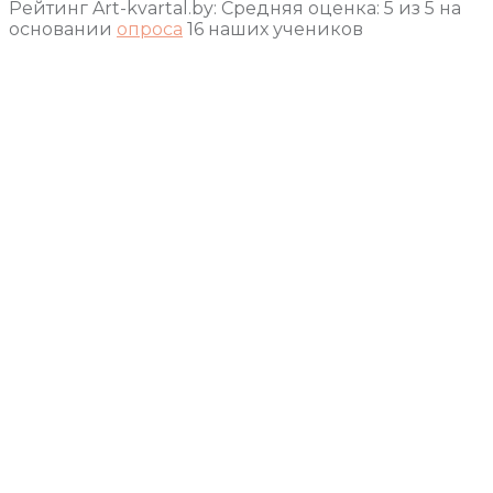
Рейтинг Art-kvartal.by:
Средняя оценка:
5
из
5
на
основании
опроса
16
наших учеников