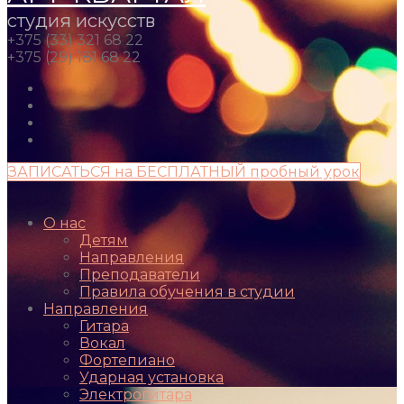
студия искусств
+375 (33) 321 68 22
+375 (29) 181 68 22
ЗАПИСАТЬСЯ на БЕСПЛАТНЫЙ пробный урок
О нас
Детям
Направления
Преподаватели
Правила обучения в студии
Направления
Гитара
Вокал
Фортепиано
Ударная установка
Электрогитара