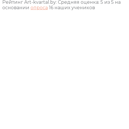
Рейтинг Art-kvartal.by:
Средняя оценка:
5
из
5
на
основании
опроса
16
наших учеников