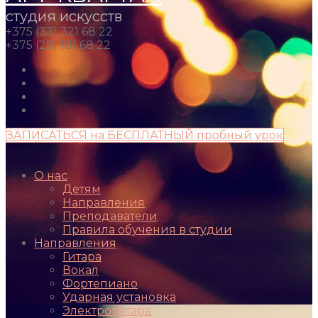
студия искусств
+375 (33) 321 68 22
+375 (29) 181 68 22
ЗАПИСАТЬСЯ на БЕСПЛАТНЫЙ пробный урок
О нас
Детям
Направления
Преподаватели
Правила обучения в студии
Направления
Гитара
Вокал
Фортепиано
Ударная установка
Электрогитара