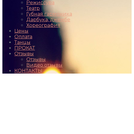
Режиссура
Театр
Губная гармоника
Дарбука, джембе
Хореография
Цены
Оплата
Танцы
ПРОКАТ
Отзывы
Отзывы
Видео отзывы
КОНТАКТЫ