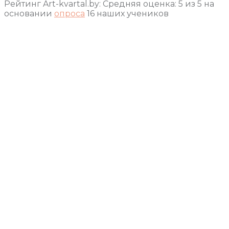
Рейтинг Art-kvartal.by:
Средняя оценка:
5
из
5
на
основании
опроса
16
наших учеников