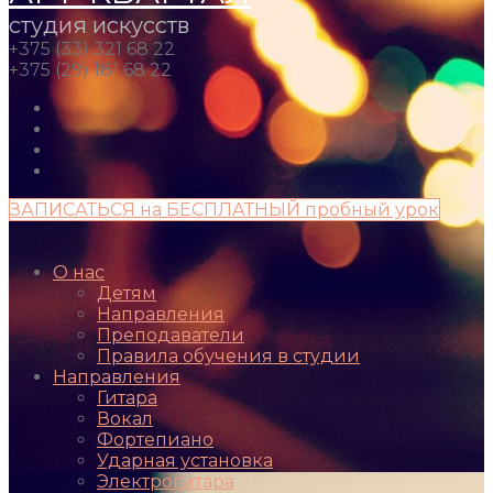
студия искусств
+375 (33) 321 68 22
+375 (29) 181 68 22
ЗАПИСАТЬСЯ на БЕСПЛАТНЫЙ пробный урок
О нас
Детям
Направления
Преподаватели
Правила обучения в студии
Направления
Гитара
Вокал
Фортепиано
Ударная установка
Электрогитара