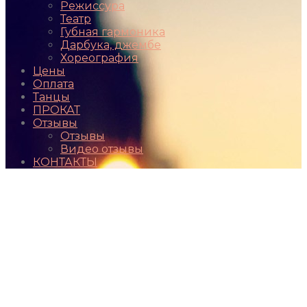
Режиссура
Театр
Губная гармоника
Дарбука, джембе
Хореография
Цены
Оплата
Танцы
ПРОКАТ
Отзывы
Отзывы
Видео отзывы
КОНТАКТЫ