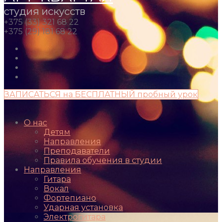
студия искусств
+375 (33) 321 68 22
+375 (29) 181 68 22
ЗАПИСАТЬСЯ на БЕСПЛАТНЫЙ пробный урок
О нас
Детям
Направления
Преподаватели
Правила обучения в студии
Направления
Гитара
Вокал
Фортепиано
Ударная установка
Электрогитара