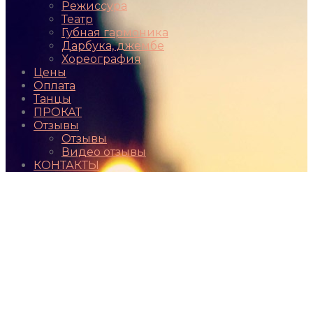
Режиссура
Театр
Губная гармоника
Дарбука, джембе
Хореография
Цены
Оплата
Танцы
ПРОКАТ
Отзывы
Отзывы
Видео отзывы
КОНТАКТЫ