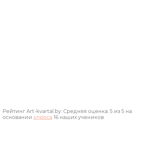
Рейтинг Art-kvartal.by:
Средняя оценка:
5
из
5
на
основании
опроса
16
наших учеников