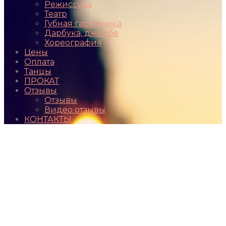
Режиссура
Театр
Губная гармоника
Дарбука, джембе
Хореография
Цены
Оплата
Танцы
ПРОКАТ
Отзывы
Отзывы
Видео отзывы
КОНТАКТЫ