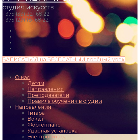
студия искусств
+375 (33) 321 68 22
+375 (29) 181 68 22
ЗАПИСАТЬСЯ на БЕСПЛАТНЫЙ пробный урок
О нас
Детям
Направления
Преподаватели
Правила обучения в студии
Направления
Гитара
Вокал
Фортепиано
Ударная установка
Электрогитара