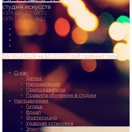
студия искусств
+375 (33) 321 68 22
+375 (29) 181 68 22
ЗАПИСАТЬСЯ на БЕСПЛАТНЫЙ пробный урок
О нас
Детям
Направления
Преподаватели
Правила обучения в студии
Направления
Гитара
Вокал
Фортепиано
Ударная установка
Электрогитара