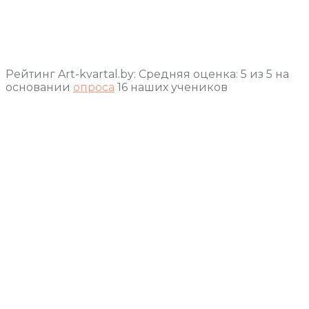
Рейтинг Art-kvartal.by:
Средняя оценка:
5
из
5
на
основании
опроса
16
наших учеников