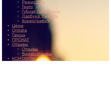
Режиссура
Театр
Губная гармоника
Дарбука, джембе
Хореография
Цены
Оплата
Танцы
ПРОКАТ
Отзывы
Отзывы
Видео отзывы
КОНТАКТЫ