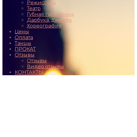
Режиссура
Театр
Губная гармоника
Дарбука, джембе
Хореография
Цены
Оплата
Танцы
ПРОКАТ
Отзывы
Отзывы
Видео отзывы
КОНТАКТЫ