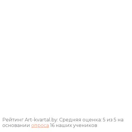
Рейтинг Art-kvartal.by:
Средняя оценка:
5
из
5
на
основании
опроса
16
наших учеников