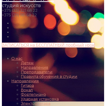
студия искусств
+375 (33) 321 68 22
+375 (29) 181 68 22
ЗАПИСАТЬСЯ на БЕСПЛАТНЫЙ пробный урок
О нас
Детям
Направления
Преподаватели
Правила обучения в студии
Направления
Гитара
Вокал
Фортепиано
Ударная установка
Электрогитара