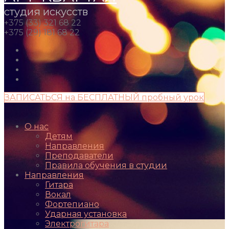
студия искусств
+375 (33) 321 68 22
+375 (29) 181 68 22
ЗАПИСАТЬСЯ на БЕСПЛАТНЫЙ пробный урок
О нас
Детям
Направления
Преподаватели
Правила обучения в студии
Направления
Гитара
Вокал
Фортепиано
Ударная установка
Электрогитара