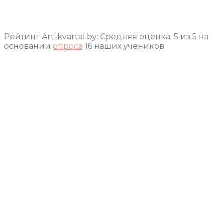
Рейтинг Art-kvartal.by:
Средняя оценка:
5
из
5
на
основании
опроса
16
наших учеников