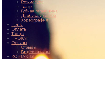
Режиссура
Театр
Губная гармоника
Дарбука, джембе
Хореография
Цены
Оплата
Танцы
ПРОКАТ
Отзывы
Отзывы
Видео отзывы
КОНТАКТЫ