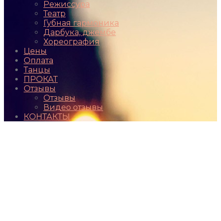
Режиссура
Театр
Губная гармоника
Дарбука, джембе
Хореография
Цены
Оплата
Танцы
ПРОКАТ
Отзывы
Отзывы
Видео отзывы
КОНТАКТЫ