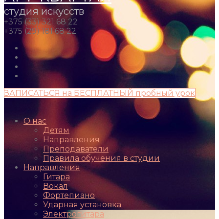
студия искусств
+375 (33) 321 68 22
+375 (29) 181 68 22
ЗАПИСАТЬСЯ на БЕСПЛАТНЫЙ пробный урок
О нас
Детям
Направления
Преподаватели
Правила обучения в студии
Направления
Гитара
Вокал
Фортепиано
Ударная установка
Электрогитара