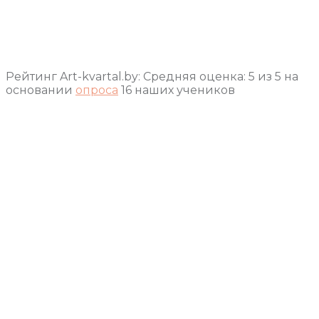
Рейтинг Art-kvartal.by:
Средняя оценка:
5
из
5
на
основании
опроса
16
наших учеников