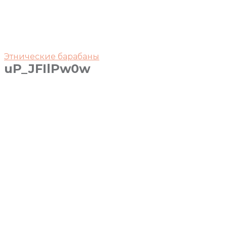
Этнические барабаны
uP_JFIlPw0w