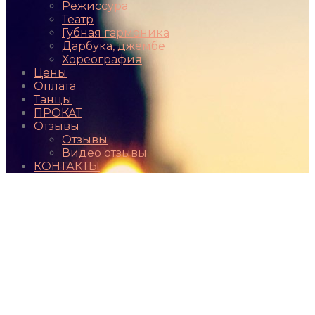
Режиссура
Театр
Губная гармоника
Дарбука, джембе
Хореография
Цены
Оплата
Танцы
ПРОКАТ
Отзывы
Отзывы
Видео отзывы
КОНТАКТЫ