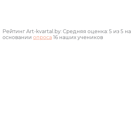
Рейтинг Art-kvartal.by:
Средняя оценка:
5
из
5
на
основании
опроса
16
наших учеников