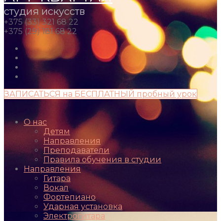
студия искусств
+375 (33) 321 68 22
+375 (29) 181 68 22
ЗАПИСАТЬСЯ на БЕСПЛАТНЫЙ пробный урок
О нас
Детям
Направления
Преподаватели
Правила обучения в студии
Направления
Гитара
Вокал
Фортепиано
Ударная установка
Электрогитара