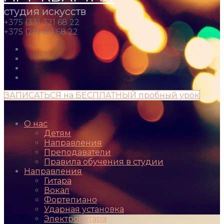
студия искусств
+375 (33) 321 68 22
+375 (29) 181 68 22
ЗАПИСАТЬСЯ на БЕСПЛАТНЫЙ пробный урок
О нас
Детям
Направления
Преподаватели
Правила обучения в студии
Направления
Гитара
Вокал
Фортепиано
Ударная установка
Электрогитара