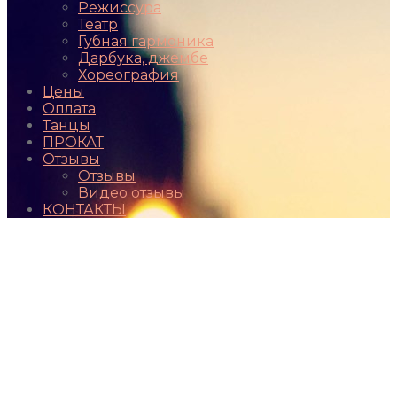
Режиссура
Театр
Губная гармоника
Дарбука, джембе
Хореография
Цены
Оплата
Танцы
ПРОКАТ
Отзывы
Отзывы
Видео отзывы
КОНТАКТЫ