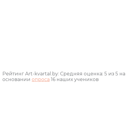
Рейтинг Art-kvartal.by:
Средняя оценка:
5
из
5
на
основании
опроса
16
наших учеников