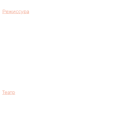
Режиссура
Театр