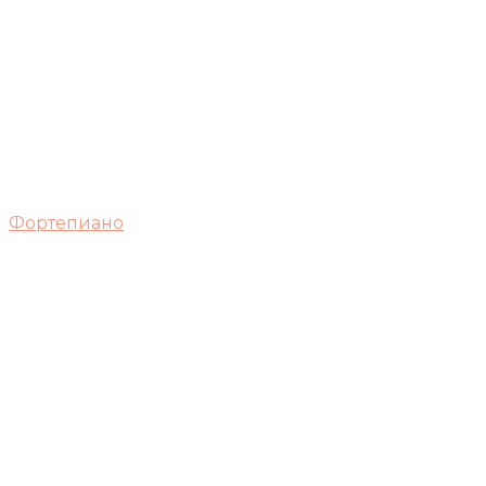
Фортепиано