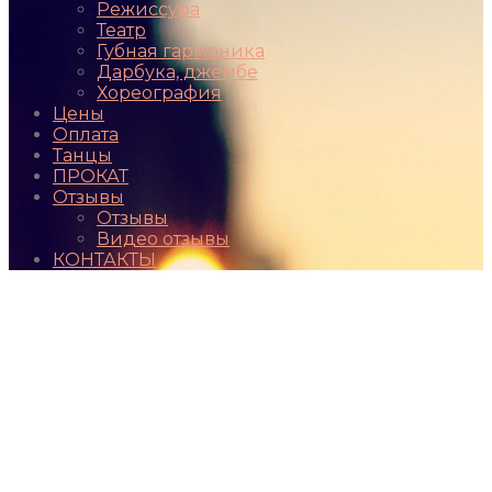
Режиссура
Театр
Губная гармоника
Дарбука, джембе
Хореография
Цены
Оплата
Танцы
ПРОКАТ
Отзывы
Отзывы
Видео отзывы
КОНТАКТЫ