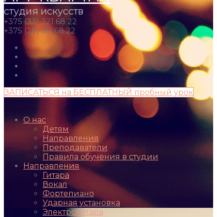
студия искусств
+375 (33) 321 68 22
+375 (29) 181 68 22
ЗАПИСАТЬСЯ на БЕСПЛАТНЫЙ пробный урок
О нас
Детям
Направления
Преподаватели
Правила обучения в студии
Направления
Гитара
Вокал
Фортепиано
Ударная установка
Электрогитара