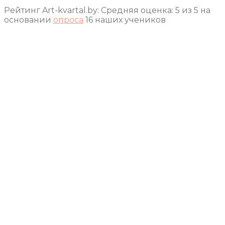
Рейтинг Art-kvartal.by:
Средняя оценка:
5
из
5
на
основании
опроса
16
наших учеников