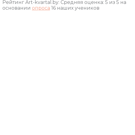
Рейтинг Art-kvartal.by:
Средняя оценка:
5
из
5
на
основании
опроса
16
наших учеников