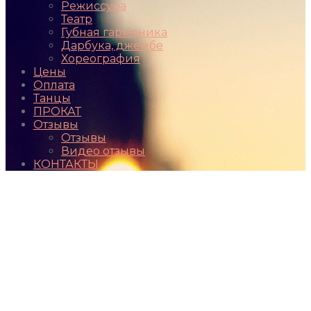
Режиссура
Театр
Губная гармоника
Дарбука, джембе
Хореография
Цены
Оплата
Танцы
ПРОКАТ
Отзывы
Отзывы
Видео отзывы
КОНТАКТЫ