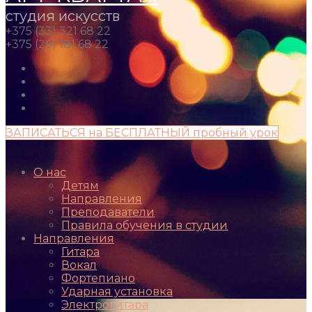
студия искусств
+375 (33) 321 68 22
+375 (29) 181 68 22
ЗАПИСАТЬСЯ на БЕСПЛАТНЫЙ пробный урок
О нас
Детям
Направления
Преподаватели
Правила обучения в студии
Направления
Гитара
Вокал
Фортепиано
Ударная установка
Электрогитара