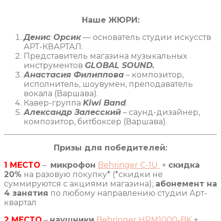
Наше ЖЮРИ:
Денис Орсик
— основатель студии искусств
АРТ-КВАРТАЛ.
Представитель магазина музыкальных
инструментов
GLOBAL SOUND.
Анастасия Филиппова
– композитор,
исполнитель, шоувумен, преподаватель
вокала (Варшава).
Кавер-группа
Kiwi Band
.
Александр Залесский
– саунд-дизайнер,
композитор, битбоксер (Варшава).
Призы для победителей:
1 МЕСТО
–
микрофон
Behringer C-1U
+
скидка
20%
на разовую покупку* (*скидки не
суммируются с акциями магазина),
абонемент на
4 занятия
по любому направлению студии Арт-
квартал
2 МЕСТО
–
наушники
Behringer HPM1000-BK
+