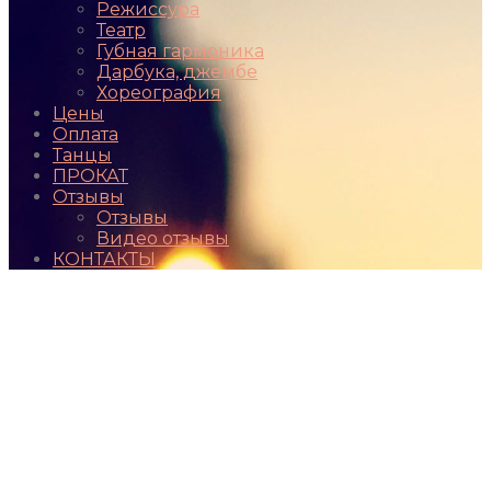
Режиссура
Театр
Губная гармоника
Дарбука, джембе
Хореография
Цены
Оплата
Танцы
ПРОКАТ
Отзывы
Отзывы
Видео отзывы
КОНТАКТЫ