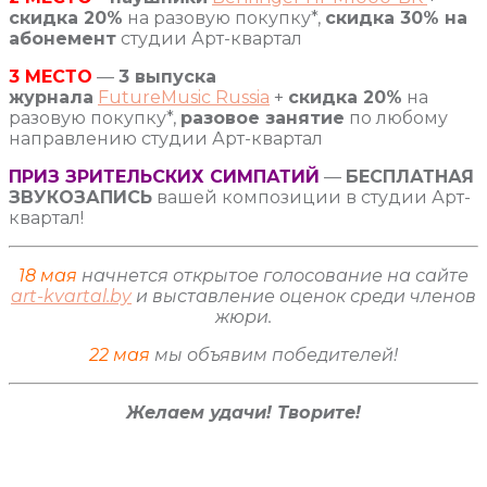
скидка 20%
на разовую покупку*,
скидка 30% на
абонемент
студии Арт-квартал
3 МЕСТО
—
3 выпуска
журнала
FutureMusic Russia
+
скидка 20%
на
разовую покупку*,
разовое занятие
по любому
направлению студии Арт-квартал
ПРИЗ ЗРИТЕЛЬСКИХ СИМПАТИЙ
—
БЕСПЛАТНАЯ
ЗВУКОЗАПИСЬ
вашей композиции в студии Арт-
квартал!
18 мая
начнется открытое голосование на сайте
art-kvartal.by
и выставление оценок среди членов
жюри.
22 мая
мы объявим победителей!
Желаем удачи! Творите!