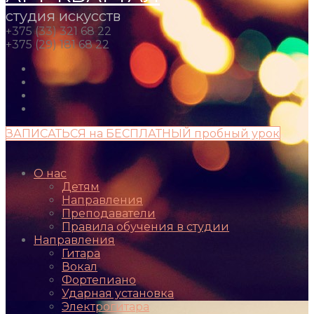
студия искусств
+375 (33) 321 68 22
+375 (29) 181 68 22
ЗАПИСАТЬСЯ на БЕСПЛАТНЫЙ пробный урок
О нас
Детям
Направления
Преподаватели
Правила обучения в студии
Направления
Гитара
Вокал
Фортепиано
Ударная установка
Электрогитара