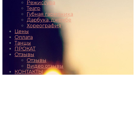
Режиссура
Театр
Губная гармоника
Дарбука, джембе
Хореография
Цены
Оплата
Танцы
ПРОКАТ
Отзывы
Отзывы
Видео отзывы
КОНТАКТЫ