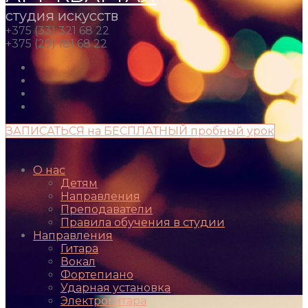
студия искусств
+375 (33) 321 68 22
+375 (29) 181 68 22
ЗАПИСАТЬСЯ на БЕСПЛАТНЫЙ пробный урок
О нас
Детям
Направления
Преподаватели
Правила обучения в студии
Направления
Гитара
Вокал
Фортепиано
Ударная установка
Электрогитара