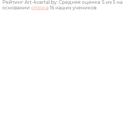
Рейтинг Art-kvartal.by:
Средняя оценка:
5
из
5
на
основании
опроса
16
наших учеников