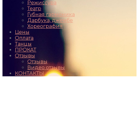
Режиссура
Театр
Губная гармоника
Дарбука, джембе
Хореография
Цены
Оплата
Танцы
ПРОКАТ
Отзывы
Отзывы
Видео отзывы
КОНТАКТЫ