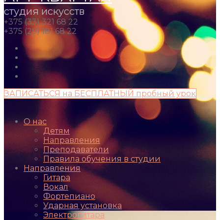
студия искусств
+375 (33) 321 68 22
+375 (29) 181 68 22
ЗАПИСАТЬСЯ на БЕСПЛАТНЫЙ пробный урок
О нас
Детям
Направления
Преподаватели
Правила обучения в студии
Направления
Гитара
Вокал
Фортепиано
Ударная установка
Электрогитара