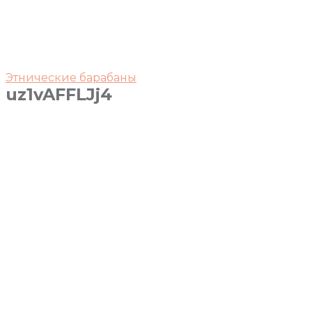
Этнические барабаны
uz1vAFFLJj4