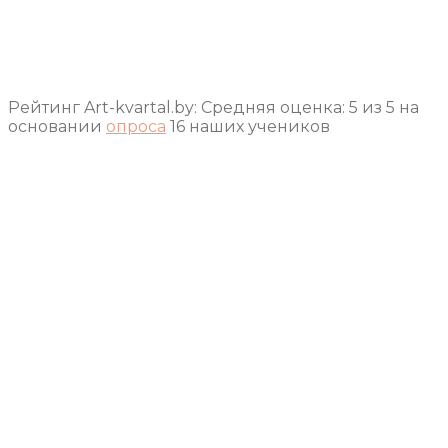
Рейтинг Art-kvartal.by:
Средняя оценка:
5
из
5
на
основании
опроса
16
наших учеников