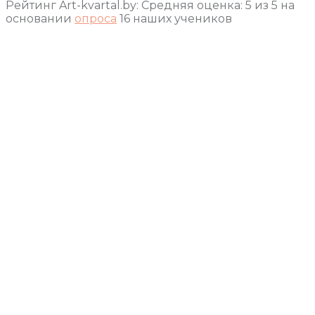
Рейтинг Art-kvartal.by:
Средняя оценка:
5
из
5
на
основании
опроса
16
наших учеников