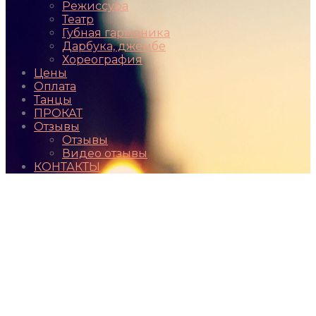
Режиссура
Театр
Губная гармоника
Дарбука, джембе
Хореография
Цены
Оплата
Танцы
ПРОКАТ
Отзывы
Отзывы
Видео отзывы
КОНТАКТЫ