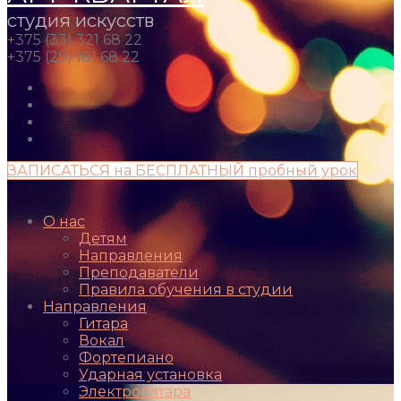
студия искусств
+375 (33) 321 68 22
+375 (29) 181 68 22
ЗАПИСАТЬСЯ на БЕСПЛАТНЫЙ пробный урок
О нас
Детям
Направления
Преподаватели
Правила обучения в студии
Направления
Гитара
Вокал
Фортепиано
Ударная установка
Электрогитара