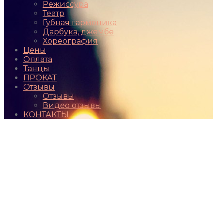
Режиссура
Театр
Губная гармоника
Дарбука, джембе
Хореография
Цены
Оплата
Танцы
ПРОКАТ
Отзывы
Отзывы
Видео отзывы
КОНТАКТЫ