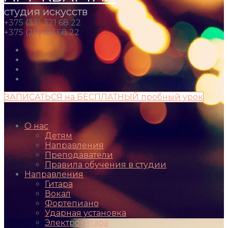
студия искусств
+375 (33) 321 68 22
+375 (29) 181 68 22
ЗАПИСАТЬСЯ на БЕСПЛАТНЫЙ пробный урок
О нас
Детям
Направления
Преподаватели
Правила обучения в студии
Направления
Гитара
Вокал
Фортепиано
Ударная установка
Электрогитара