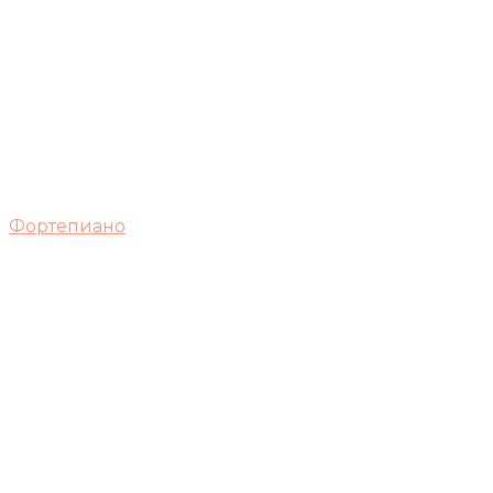
Фортепиано