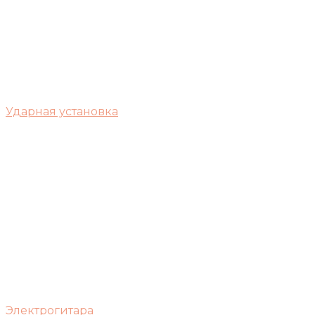
Ударная установка
Электрогитара