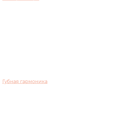
Губная гармоника