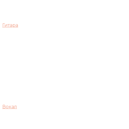
Гитара
Вокал