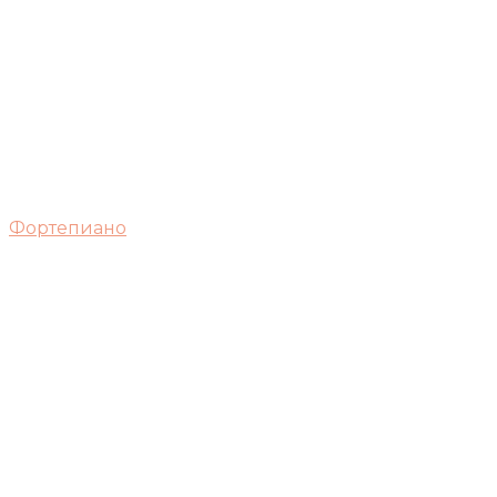
Фортепиано