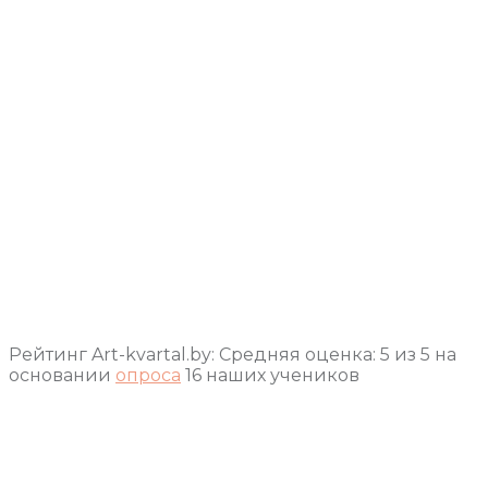
Рейтинг Art-kvartal.by:
Средняя оценка:
5
из
5
на
основании
опроса
16
наших учеников