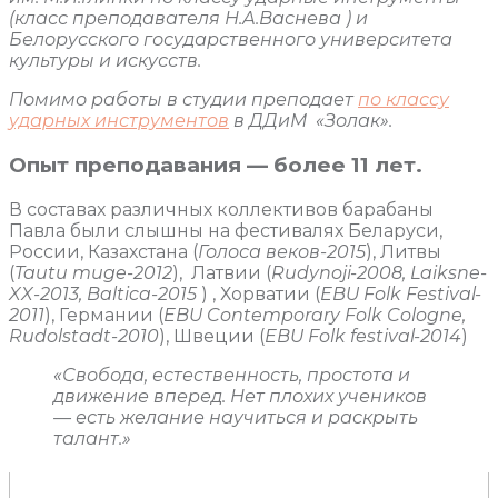
(класс преподавателя Н.А.Васнева ) и
Белорусского государственного университета
культуры и искусств.
Помимо работы в студии преподает
по классу
ударных инструментов
в ДДиМ «Золак».
Опыт преподавания — более 11 лет.
В составах различных коллективов барабаны
Павла были слышны на фестивалях Беларуси,
России, Казахстана (
Голоса веков-2015
), Литвы
(
Tautu muge-2012
), Латвии (
Rudynoji-2008, Laiksne-
XX-2013, Baltica-2015
) , Хорватии (
EBU Folk Festival-
2011
), Германии (
EBU Contemporary Folk Cologne,
Rudolstadt-2010
), Швеции (
EBU Folk festival-2014
)
«Свобода, естественность, простота и
движение вперед. Нет плохих учеников
— есть желание научиться и раскрыть
талант.»