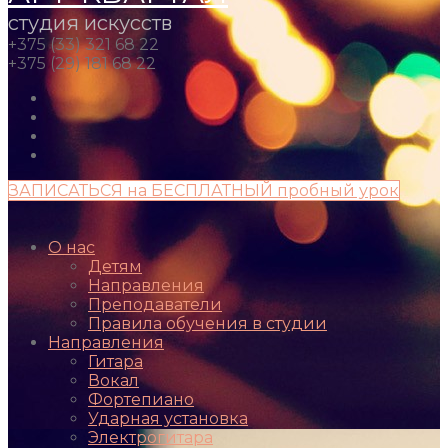
студия искусств
+375 (33) 321 68 22
+375 (29) 181 68 22
ЗАПИСАТЬСЯ на БЕСПЛАТНЫЙ пробный урок
О нас
Детям
Направления
Преподаватели
Правила обучения в студии
Направления
Гитара
Вокал
Фортепиано
Ударная установка
Электрогитара