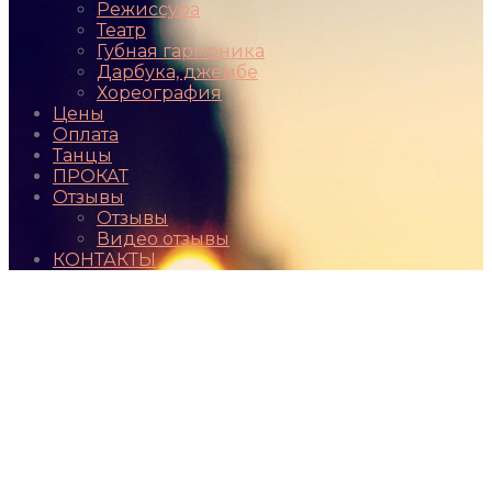
Режиссура
Театр
Губная гармоника
Дарбука, джембе
Хореография
Цены
Оплата
Танцы
ПРОКАТ
Отзывы
Отзывы
Видео отзывы
КОНТАКТЫ