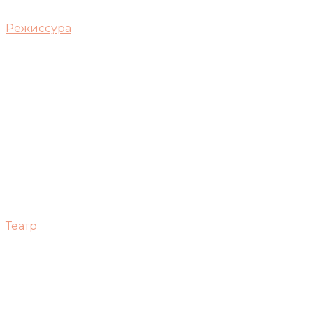
Режиссура
Театр