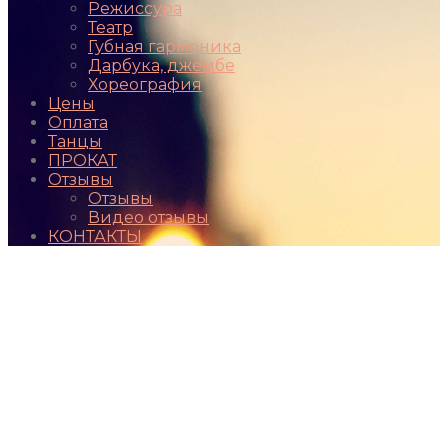
Режиссура
Театр
Губная гармоника
Дарбука, джембе
Хореография
Цены
Оплата
Танцы
ПРОКАТ
Отзывы
Отзывы
Видео отзывы
КОНТАКТЫ