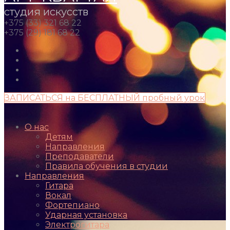
студия искусств
+375 (33) 321 68 22
+375 (29) 181 68 22
ЗАПИСАТЬСЯ на БЕСПЛАТНЫЙ пробный урок
О нас
Детям
Направления
Преподаватели
Правила обучения в студии
Направления
Гитара
Вокал
Фортепиано
Ударная установка
Электрогитара