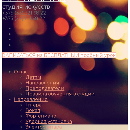
студия искусств
+375 (33) 321 68 22
+375 (29) 181 68 22
ЗАПИСАТЬСЯ на БЕСПЛАТНЫЙ пробный урок
О нас
Детям
Направления
Преподаватели
Правила обучения в студии
Направления
Гитара
Вокал
Фортепиано
Ударная установка
Электрогитара