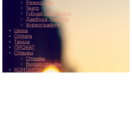
Режиссура
Театр
Губная гармоника
Дарбука, джембе
Хореография
Цены
Оплата
Танцы
ПРОКАТ
Отзывы
Отзывы
Видео отзывы
КОНТАКТЫ