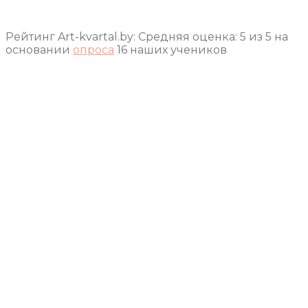
Рейтинг Art-kvartal.by:
Средняя оценка:
5
из
5
на
основании
опроса
16
наших учеников