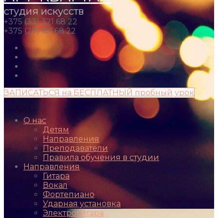
студия искусств
+375 (33) 321 68 22
+375 (29) 181 68 22
ЗАПИСАТЬСЯ на БЕСПЛАТНЫЙ пробный урок
О нас
Детям
Направления
Преподаватели
Правила обучения в студии
Направления
Гитара
Вокал
Фортепиано
Ударная установка
Электрогитара