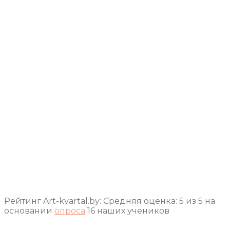
Рейтинг Art-kvartal.by:
Средняя оценка:
5
из
5
на
основании
опроса
16
наших учеников