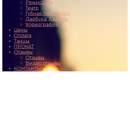
Режиссура
Театр
Губная гармоника
Дарбука, джембе
Хореография
Цены
Оплата
Танцы
ПРОКАТ
Отзывы
Отзывы
Видео отзывы
КОНТАКТЫ