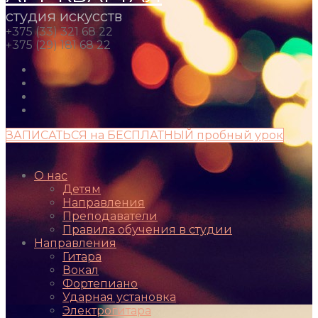
студия искусств
+375 (33) 321 68 22
+375 (29) 181 68 22
ЗАПИСАТЬСЯ на БЕСПЛАТНЫЙ пробный урок
О нас
Детям
Направления
Преподаватели
Правила обучения в студии
Направления
Гитара
Вокал
Фортепиано
Ударная установка
Электрогитара