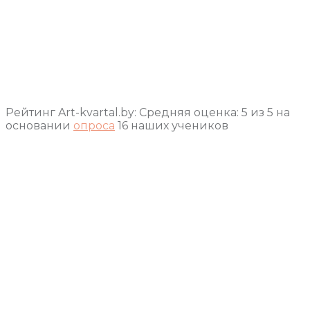
Рейтинг Art-kvartal.by:
Средняя оценка:
5
из
5
на
основании
опроса
16
наших учеников