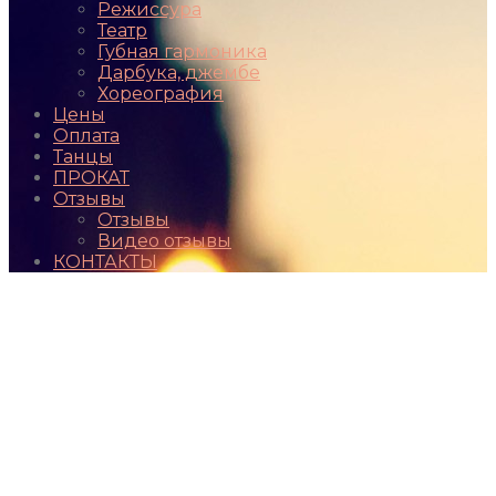
Режиссура
Театр
Губная гармоника
Дарбука, джембе
Хореография
Цены
Оплата
Танцы
ПРОКАТ
Отзывы
Отзывы
Видео отзывы
КОНТАКТЫ