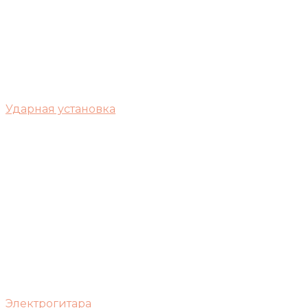
Ударная установка
Электрогитара