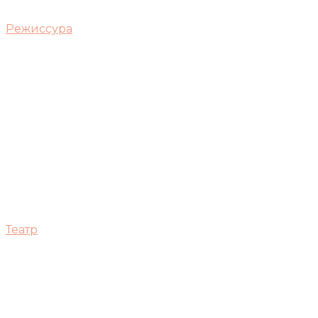
Режиссура
Театр