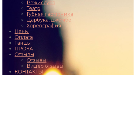
Режиссура
Театр
Губная гармоника
Дарбука, джембе
Хореография
Цены
Оплата
Танцы
ПРОКАТ
Отзывы
Отзывы
Видео отзывы
КОНТАКТЫ