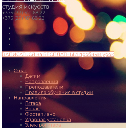
студия искусств
+375 (33) 321 68 22
+375 (29) 181 68 22
ЗАПИСАТЬСЯ на БЕСПЛАТНЫЙ пробный урок
О нас
Детям
Направления
Преподаватели
Правила обучения в студии
Направления
Гитара
Вокал
Фортепиано
Ударная установка
Электрогитара