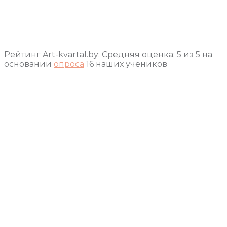
Рейтинг Art-kvartal.by:
Средняя оценка:
5
из
5
на
основании
опроса
16
наших учеников