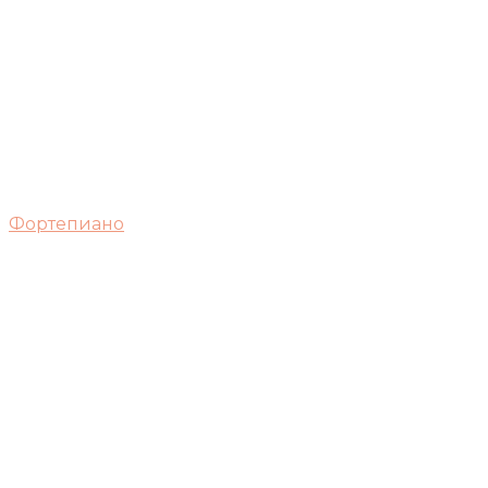
Фортепиано