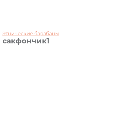
Этнические барабаны
сакфончик1