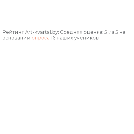
Рейтинг Art-kvartal.by:
Средняя оценка:
5
из
5
на
основании
опроса
16
наших учеников