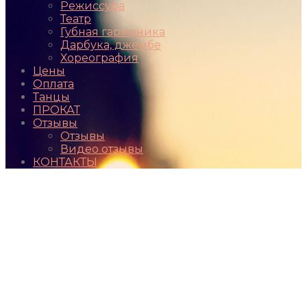
Режиссура
Театр
Губная гармоника
Дарбука, джембе
Хореография
Цены
Оплата
Танцы
ПРОКАТ
Отзывы
Отзывы
Видео отзывы
КОНТАКТЫ