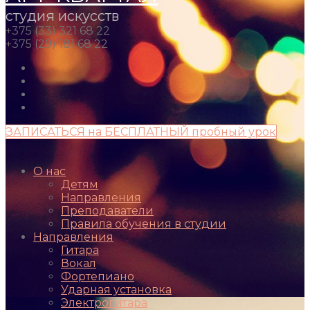
студия искусств
+375 (33) 321 68 22
+375 (29) 181 68 22
ЗАПИСАТЬСЯ на БЕСПЛАТНЫЙ пробный урок
О нас
Детям
Направления
Преподаватели
Правила обучения в студии
Направления
Гитара
Вокал
Фортепиано
Ударная установка
Электрогитара