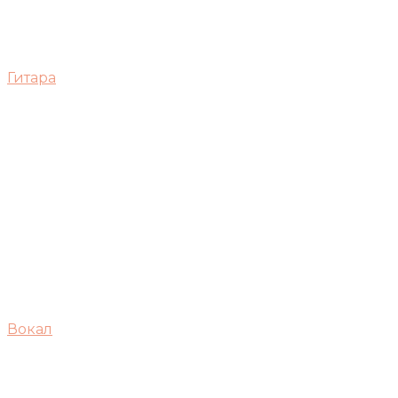
Гитара
Вокал