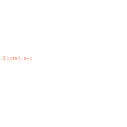
Фортепиано