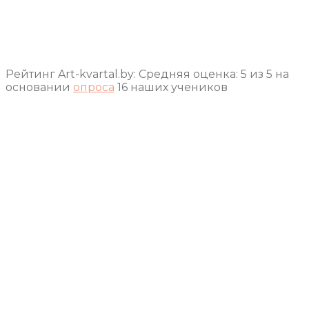
Рейтинг Art-kvartal.by:
Средняя оценка:
5
из
5
на
основании
опроса
16
наших учеников