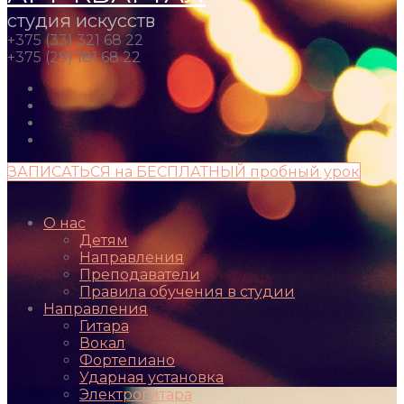
студия искусств
+375 (33) 321 68 22
+375 (29) 181 68 22
ЗАПИСАТЬСЯ на БЕСПЛАТНЫЙ пробный урок
О нас
Детям
Направления
Преподаватели
Правила обучения в студии
Направления
Гитара
Вокал
Фортепиано
Ударная установка
Электрогитара