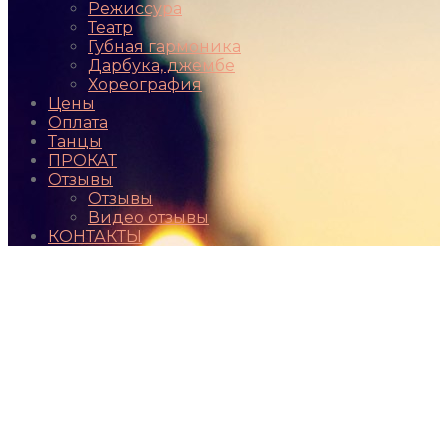
Режиссура
Театр
Губная гармоника
Дарбука, джембе
Хореография
Цены
Оплата
Танцы
ПРОКАТ
Отзывы
Отзывы
Видео отзывы
КОНТАКТЫ