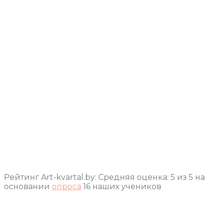
Рейтинг Art-kvartal.by:
Средняя оценка:
5
из
5
на
основании
опроса
16
наших учеников