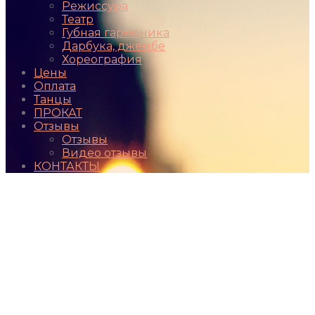
Режиссура
Театр
Губная гармоника
Дарбука, джембе
Хореография
Цены
Оплата
Танцы
ПРОКАТ
Отзывы
Отзывы
Видео отзывы
КОНТАКТЫ