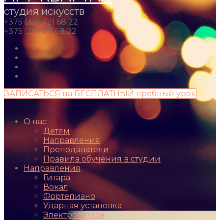
студия искусств
+375 (33) 321 68 22
+375 (29) 181 68 22
ЗАПИСАТЬСЯ на БЕСПЛАТНЫЙ пробный урок
О нас
Детям
Направления
Преподаватели
Правила обучения в студии
Направления
Гитара
Вокал
Фортепиано
Ударная установка
Электрогитара