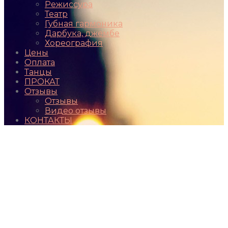
Режиссура
Театр
Губная гармоника
Дарбука, джембе
Хореография
Цены
Оплата
Танцы
ПРОКАТ
Отзывы
Отзывы
Видео отзывы
КОНТАКТЫ