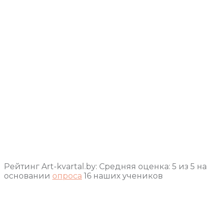
Рейтинг Art-kvartal.by:
Средняя оценка:
5
из
5
на
основании
опроса
16
наших учеников