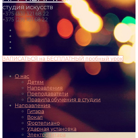
студия искусств
+375 (33) 321 68 22
+375 (29) 181 68 22
ЗАПИСАТЬСЯ на БЕСПЛАТНЫЙ пробный урок
О нас
Детям
Направления
Преподаватели
Правила обучения в студии
Направления
Гитара
Вокал
Фортепиано
Ударная установка
Электрогитара