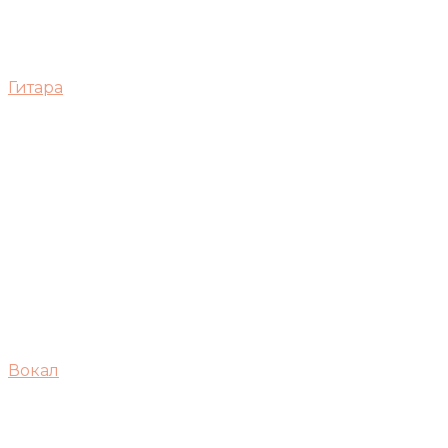
Гитара
Вокал