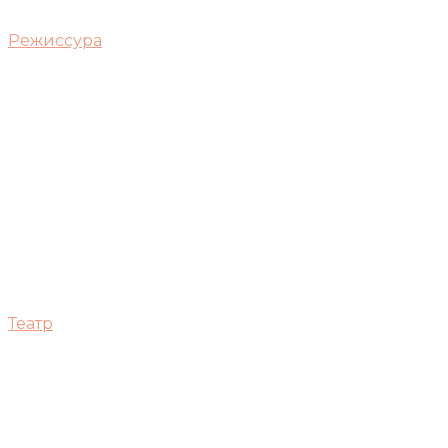
Режиссура
Театр