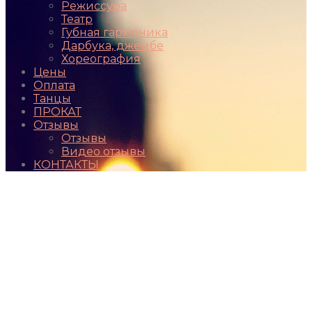
Режиссура
Театр
Губная гармоника
Дарбука, джембе
Хореография
Цены
Оплата
Танцы
ПРОКАТ
Отзывы
Отзывы
Видео отзывы
КОНТАКТЫ