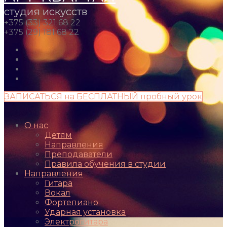
студия искусств
+375 (33) 321 68 22
+375 (29) 181 68 22
ЗАПИСАТЬСЯ на БЕСПЛАТНЫЙ пробный урок
О нас
Детям
Направления
Преподаватели
Правила обучения в студии
Направления
Гитара
Вокал
Фортепиано
Ударная установка
Электрогитара