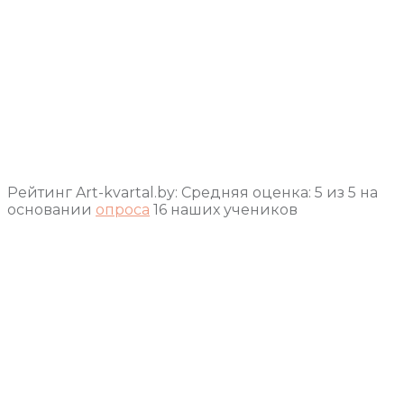
Рейтинг Art-kvartal.by:
Средняя оценка:
5
из
5
на
основании
опроса
16
наших учеников