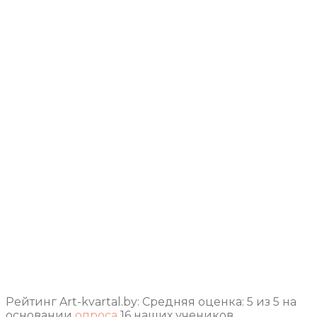
Рейтинг Art-kvartal.by:
Средняя оценка:
5
из
5
на
основании
опроса
16
наших учеников