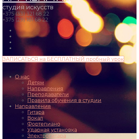
студия искусств
+375 (33) 321 68 22
+375 (29) 181 68 22
ЗАПИСАТЬСЯ на БЕСПЛАТНЫЙ пробный урок
О нас
Детям
Направления
Преподаватели
Правила обучения в студии
Направления
Гитара
Вокал
Фортепиано
Ударная установка
Электрогитара