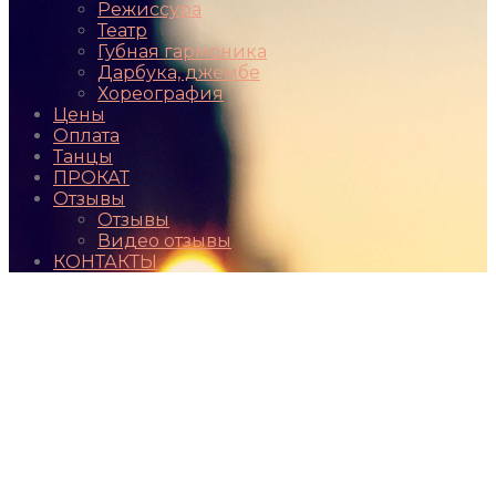
Режиссура
Театр
Губная гармоника
Дарбука, джембе
Хореография
Цены
Оплата
Танцы
ПРОКАТ
Отзывы
Отзывы
Видео отзывы
КОНТАКТЫ