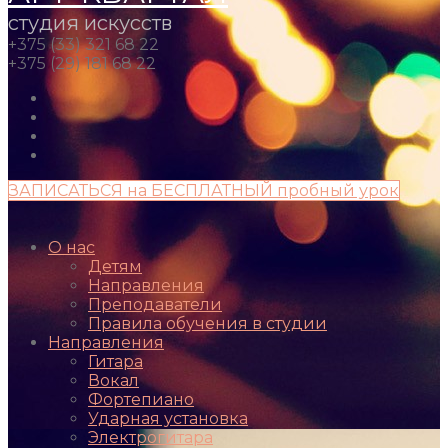
студия искусств
+375 (33) 321 68 22
+375 (29) 181 68 22
ЗАПИСАТЬСЯ на БЕСПЛАТНЫЙ пробный урок
О нас
Детям
Направления
Преподаватели
Правила обучения в студии
Направления
Гитара
Вокал
Фортепиано
Ударная установка
Электрогитара