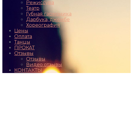
Режиссура
Театр
Губная гармоника
Дарбука, джембе
Хореография
Цены
Оплата
Танцы
ПРОКАТ
Отзывы
Отзывы
Видео отзывы
КОНТАКТЫ