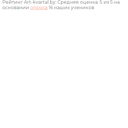
Рейтинг Art-kvartal.by:
Средняя оценка:
5
из
5
на
основании
опроса
16
наших учеников