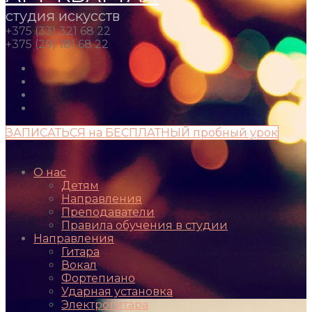
студия искусств
+375 (33) 321 68 22
+375 (29) 181 68 22
ЗАПИСАТЬСЯ на БЕСПЛАТНЫЙ пробный урок
О нас
Детям
Направления
Преподаватели
Правила обучения в студии
Направления
Гитара
Вокал
Фортепиано
Ударная установка
Электрогитара