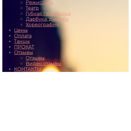
Режиссура
Театр
Губная гармоника
Дарбука, джембе
Хореография
Цены
Оплата
Танцы
ПРОКАТ
Отзывы
Отзывы
Видео отзывы
КОНТАКТЫ