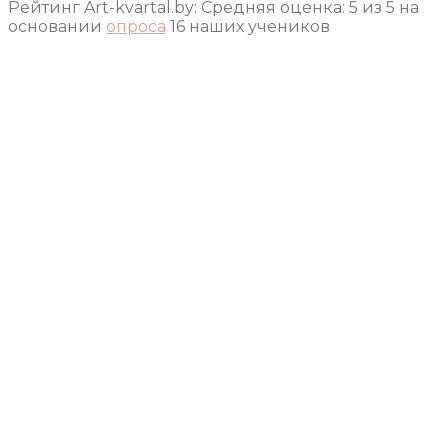
Рейтинг Art-kvartal.by:
Средняя оценка:
5
из
5
на
основании
опроса
16
наших учеников