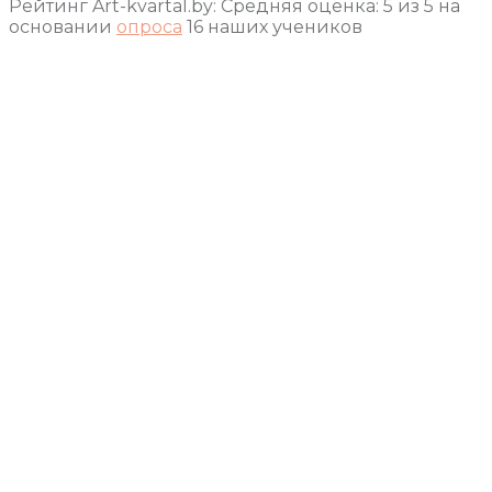
Рейтинг Art-kvartal.by:
Средняя оценка:
5
из
5
на
основании
опроса
16
наших учеников