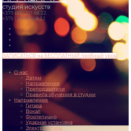
студия искусств
+375 (33) 321 68 22
+375 (29) 181 68 22
ЗАПИСАТЬСЯ на БЕСПЛАТНЫЙ пробный урок
О нас
Детям
Направления
Преподаватели
Правила обучения в студии
Направления
Гитара
Вокал
Фортепиано
Ударная установка
Электрогитара