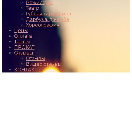
Режиссура
Театр
Губная гармоника
Дарбука, джембе
Хореография
Цены
Оплата
Танцы
ПРОКАТ
Отзывы
Отзывы
Видео отзывы
КОНТАКТЫ