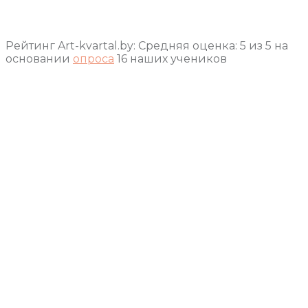
Рейтинг Art-kvartal.by:
Средняя оценка:
5
из
5
на
основании
опроса
16
наших учеников