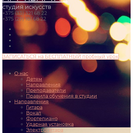
студия искусств
+375 (33) 321 68 22
+375 (29) 181 68 22
ЗАПИСАТЬСЯ на БЕСПЛАТНЫЙ пробный урок
О нас
Детям
Направления
Преподаватели
Правила обучения в студии
Направления
Гитара
Вокал
Фортепиано
Ударная установка
Электрогитара