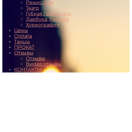
Режиссура
Театр
Губная гармоника
Дарбука, джембе
Хореография
Цены
Оплата
Танцы
ПРОКАТ
Отзывы
Отзывы
Видео отзывы
КОНТАКТЫ