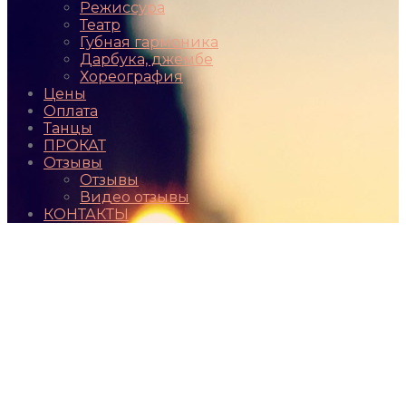
Режиссура
Театр
Губная гармоника
Дарбука, джембе
Хореография
Цены
Оплата
Танцы
ПРОКАТ
Отзывы
Отзывы
Видео отзывы
КОНТАКТЫ