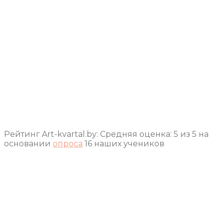
Рейтинг Art-kvartal.by:
Средняя оценка:
5
из
5
на
основании
опроса
16
наших учеников