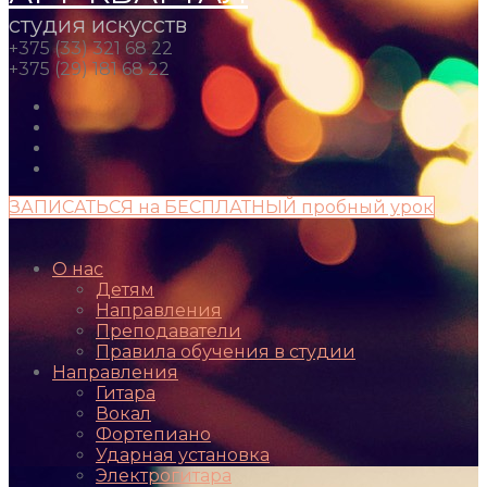
студия искусств
+375 (33) 321 68 22
+375 (29) 181 68 22
ЗАПИСАТЬСЯ на БЕСПЛАТНЫЙ пробный урок
О нас
Детям
Направления
Преподаватели
Правила обучения в студии
Направления
Гитара
Вокал
Фортепиано
Ударная установка
Электрогитара