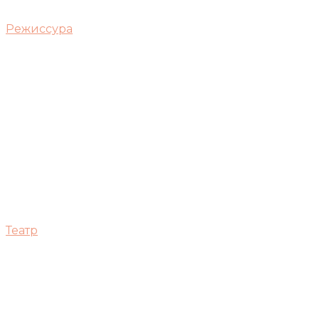
Режиссура
Театр