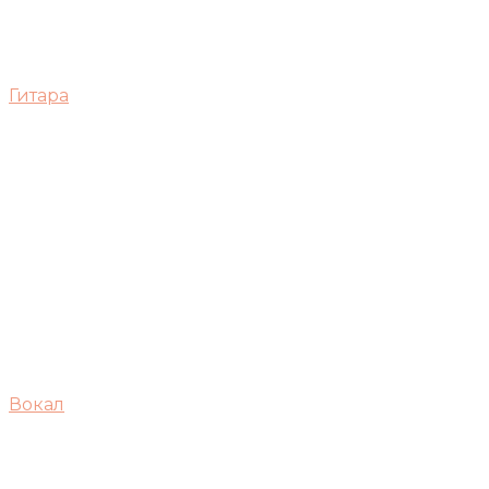
Гитара
Вокал