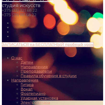
студия искусств
+375 (33) 321 68 22
+375 (29) 181 68 22
ЗАПИСАТЬСЯ на БЕСПЛАТНЫЙ пробный урок
О нас
Детям
Направления
Преподаватели
Правила обучения в студии
Направления
Гитара
Вокал
Фортепиано
Ударная установка
Электрогитара