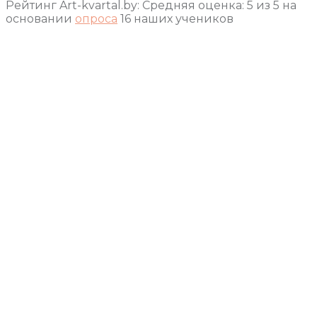
Рейтинг Art-kvartal.by:
Средняя оценка:
5
из
5
на
основании
опроса
16
наших учеников