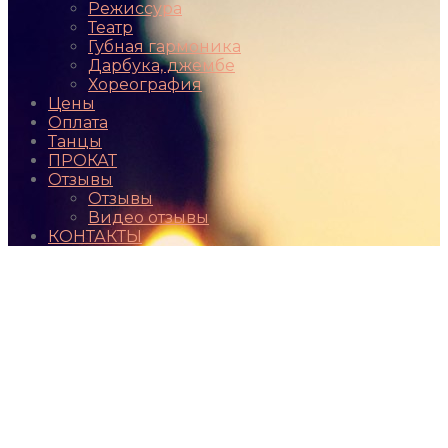
Режиссура
Театр
Губная гармоника
Дарбука, джембе
Хореография
Цены
Оплата
Танцы
ПРОКАТ
Отзывы
Отзывы
Видео отзывы
КОНТАКТЫ