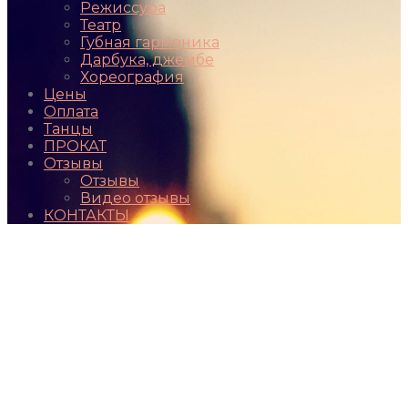
Режиссура
Театр
Губная гармоника
Дарбука, джембе
Хореография
Цены
Оплата
Танцы
ПРОКАТ
Отзывы
Отзывы
Видео отзывы
КОНТАКТЫ