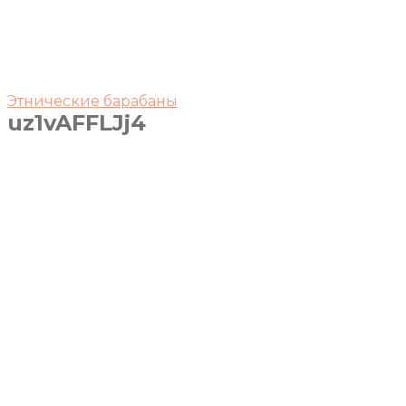
Этнические барабаны
uz1vAFFLJj4