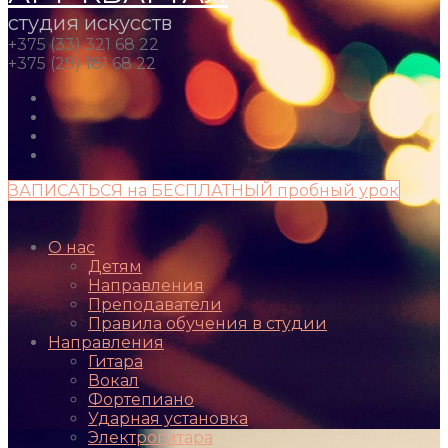
студия искусств
+375 (33) 321 68 22
+375 (29) 181 68 22
ЗАПИСАТЬСЯ на БЕСПЛАТНЫЙ пробный урок
О нас
Детям
Направления
Преподаватели
Правила обучения в студии
Направления
Гитара
Вокал
Фортепиано
Ударная установка
Электрогитара