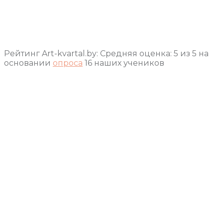
Рейтинг Art-kvartal.by:
Средняя оценка:
5
из
5
на
основании
опроса
16
наших учеников