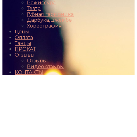
Режиссура
Театр
Губная гармоника
Дарбука, джембе
Хореография
Цены
Оплата
Танцы
ПРОКАТ
Отзывы
Отзывы
Видео отзывы
КОНТАКТЫ