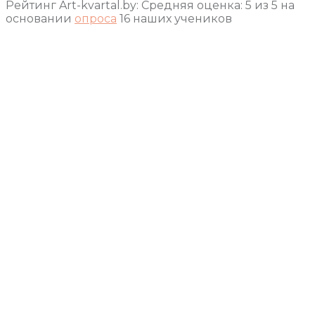
Рейтинг Art-kvartal.by:
Средняя оценка:
5
из
5
на
основании
опроса
16
наших учеников