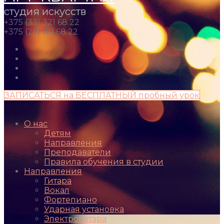
студия искусств
+375 (33) 321 68 22
+375 (29) 181 68 22
ЗАПИСАТЬСЯ на БЕСПЛАТНЫЙ пробный урок
О нас
Детям
Направления
Преподаватели
Правила обучения в студии
Направления
Гитара
Вокал
Фортепиано
Ударная установка
Электрогитара